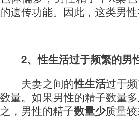
的遗传功能。因此，这类男性
2、性生活过于频繁的男
夫妻之间的
过于频
性生活
数量。如果男性的精子数量多
之，男性的精子
质量较
数量少