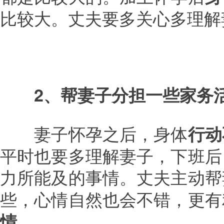
比较大。丈夫要多关心多理解
2、帮妻子分担一些家务
妻子怀孕之后，身体
行动
平时也要多理解妻子，下班后
力所能及的事情。丈夫主动帮
些，心情自然也会不错，更有
。
情