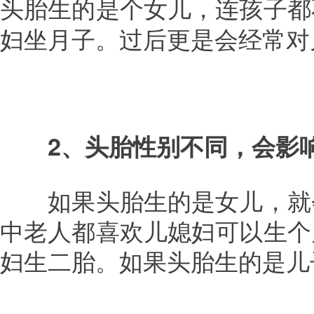
头胎生的是个女儿，连孩子都
妇坐月子。过后更是会经常对
2、头胎性别不同，会影
如果头胎生的是女儿，就会
中老人都喜欢儿媳妇可以生个
妇生二胎。如果头胎生的是儿