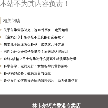
本站不为其内容负责！
相关阅读
关于备孕营养补充，这10件事你一定要知道
【宝妈分享】备孕是不是真的有必要呢？
想要儿子应该怎么备孕，试试这几种方法
男性为什么会精子质量差？原来是这些原因
缺锌=缺精？男士备孕吃什么提高生精质量和数量
科学备孕，碱钙先行：女性备孕的营养策略
备孕妈妈必备：碱钙营养与优生
备孕女性如何选择合适的碱性钙片，助力健康孕育
林卡尔钙片香港专卖店