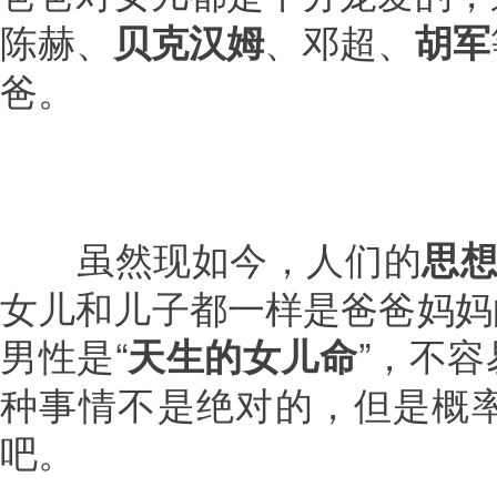
陈赫、
、邓超、
贝克汉姆
胡军
爸。
虽然现如今，人们的
思
女儿和儿子都一样是爸爸妈妈
男性是“
”，不
天生的女儿命
种事情不是绝对的，但是概
吧。