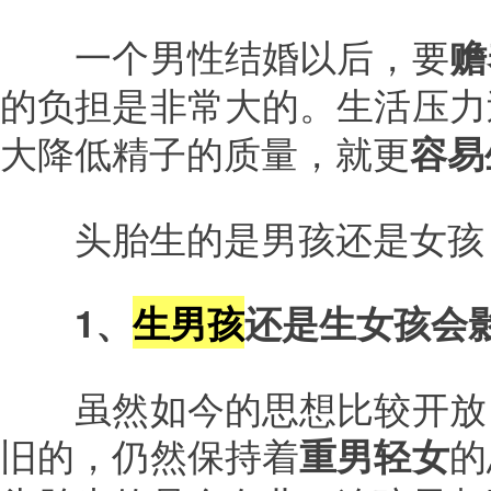
一个男性结婚以后，要
赡
的负担是非常大的。生活压力
大降低精子的质量，就更
容易
头胎生的是男孩还是女孩，
1、
生男孩
还是生女孩会
虽然如今的思想比较开放，
旧的，仍然保持着
的
重男轻女