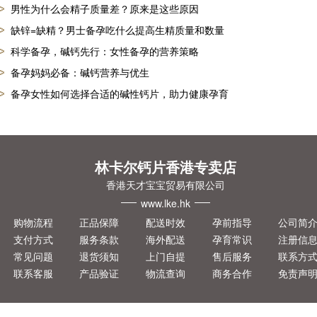
男性为什么会精子质量差？原来是这些原因
缺锌=缺精？男士备孕吃什么提高生精质量和数量
科学备孕，碱钙先行：女性备孕的营养策略
备孕妈妈必备：碱钙营养与优生
备孕女性如何选择合适的碱性钙片，助力健康孕育
林卡尔钙片香港专卖店
香港天才宝宝贸易有限公司
www.lke.hk
购物流程
正品保障
配送时效
孕前指导
公司简
支付方式
服务条款
海外配送
孕育常识
注册信
常见问题
退货须知
上门自提
售后服务
联系方
联系客服
产品验证
物流查询
商务合作
免责声