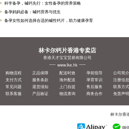
科学备孕，碱钙先行：女性备孕的营养策略
备孕妈妈必备：碱钙营养与优生
备孕女性如何选择合适的碱性钙片，助力健康孕育
林卡尔钙片香港专卖店
香港天才宝宝贸易有限公司
www.lke.hk
购物流程
正品保障
配送时效
孕前指导
公司简
支付方式
服务条款
海外配送
孕育常识
注册信
常见问题
退货须知
上门自提
售后服务
联系方
联系客服
产品验证
物流查询
商务合作
免责声
林卡尔香