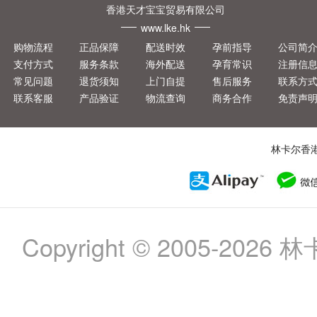
香港天才宝宝贸易有限公司
www.lke.hk
购物流程
正品保障
配送时效
孕前指导
公司简
支付方式
服务条款
海外配送
孕育常识
注册信
常见问题
退货须知
上门自提
售后服务
联系方
联系客服
产品验证
物流查询
商务合作
免责声
林卡尔香
Copyright © 2005-