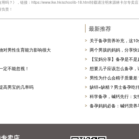
，链接：https://www.lke.hk/schoolib-18.html转载请注明来源林
容负责！
最新推荐
关于备孕营养补充，这1
物对男性生育能力影响很大
两个男孩的妈妈，分享快
【宝妈分享】备孕是不是
一定不能忽视！
想要儿子应该怎么备孕，
男性为什么会精子质量差
提高男宝的几率吗
缺锌=缺精？男士备孕吃
科学备孕，碱钙先行：女
备孕妈妈必备：碱钙营养
港专卖店