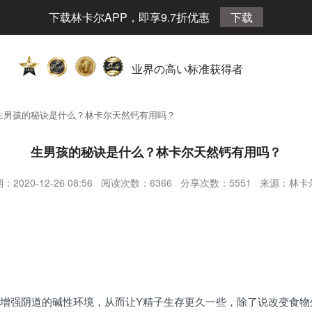
下载林卡尔APP，即享9.7折优惠
下载
业界の高い标准获得者
生男孩的秘诀是什么？林卡尔天然钙有用吗？
生男孩的秘诀是什么？林卡尔天然钙有用吗？
：2020-12-26 08:56 阅读次数：6366 分享次数：5551 来源：林
增强阴道的碱性环境，从而让Y精子生存更久一些，除了说改变食物