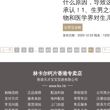
什么原因，导致
承认！1、生男
物和医学界对生
生男宝攻略
发布日期：2020-12-23 阅读：125
1
2
3
...
44
45
46
47
48
49
50
51
52
一页
一页
林卡尔钙片香港专卖店
香港天才宝宝贸易有限公司
www.lke.hk
购物流程
正品保障
配送时效
孕前指导
公司简
支付方式
服务条款
海外配送
孕育常识
注册信
常见问题
退货须知
上门自提
售后服务
联系方