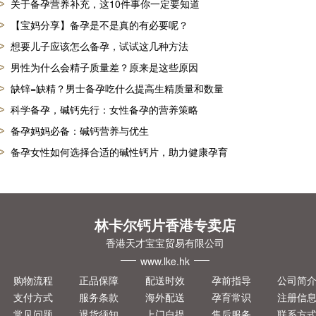
关于备孕营养补充，这10件事你一定要知道
【宝妈分享】备孕是不是真的有必要呢？
想要儿子应该怎么备孕，试试这几种方法
男性为什么会精子质量差？原来是这些原因
缺锌=缺精？男士备孕吃什么提高生精质量和数量
科学备孕，碱钙先行：女性备孕的营养策略
备孕妈妈必备：碱钙营养与优生
备孕女性如何选择合适的碱性钙片，助力健康孕育
林卡尔钙片香港专卖店
香港天才宝宝贸易有限公司
www.lke.hk
购物流程
正品保障
配送时效
孕前指导
公司简
支付方式
服务条款
海外配送
孕育常识
注册信
常见问题
退货须知
上门自提
售后服务
联系方