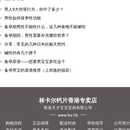
男人9大伤肾行为，你中了多少？
男性如何保养性功能
备孕期男性不能吃什么，这几种食物不能够吃
备孕期间，男性需要补充哪些营养？
分享：常见的几种日本妊娠天然钙
碱性钙有几个牌子
备孕菜谱——想要男宝宝多吃这个
备孕男宝的菜谱推荐（上班族的福音）
林卡尔钙片香港专卖店
香港天才宝宝贸易有限公司
www.lke.hk
购物流程
正品保障
配送时效
孕前指导
公司简
支付方式
服务条款
海外配送
孕育常识
注册信