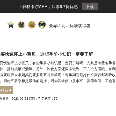
下载林卡尔APP，即享9.7折优惠
下载
业界の高い标准获得者
想要快速怀上小宝贝，这些孕前小知识一定要了解
要快速怀上小宝贝，有些孕前小知识是一定要了解哦，尤其是有些备孕爸
律，提前戒烟戒酒等。另外，饮食方面还应该做到一下几个方面哦，有利
么要建议未准妈妈们要多吃五谷杂粮呢？备孕期间最好什么营养都养吸收
。因此五谷杂粮是最佳的选择，因为其含蛋白质丰富，营养全面，又会有
备孕百科
布日期：2023-06-28 阅读：717 分享：56