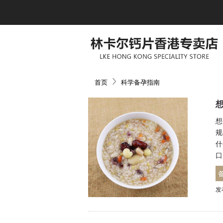
首页
科学备孕指南
想
规
什
口
发