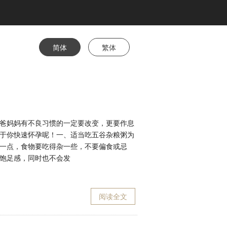
简体
繁体
爸妈妈有不良习惯的一定要改变，更要作息
于你快速怀孕呢！一、适当吃五谷杂粮粥为
一点，食物要吃得杂一些，不要偏食或忌
饱足感，同时也不会发
阅读全文