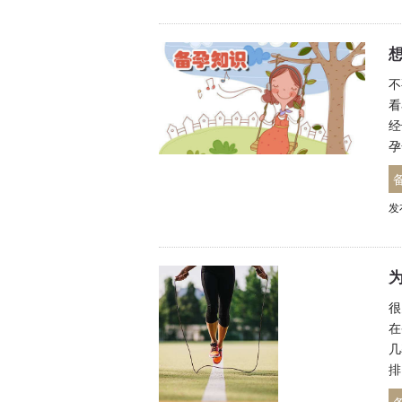
不
看
经
孕
发
很
在
几
排