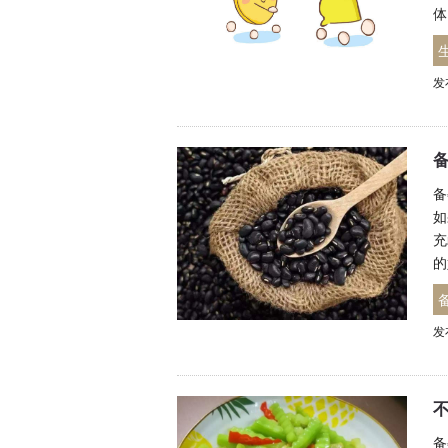
体
发
备
如
充
的
发
备