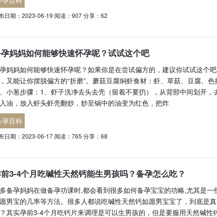
备孕百科
布日期：2023-06-19 阅读：907 分享：62
备孕妈妈如何能够快速怀孕呢？试试这个吧
孕妈妈如何能够快速怀孕呢？如果你是在尝试偏方的，建议你试试这个吧
，又能让你摆脱偏方的“折磨”。蘑菇豆腐焖虾食材：虾、草菇、豆腐、
、小葱步骤：1、虾子洗净去头去壳（留着不要扔），从背部中间划开，
入油，放入虾头虾壳翻炒，炒至锅中的油变为红色，把炸
备孕百科
布日期：2023-06-17 阅读：765 分享：68
孕前3-4个月吃碱性天然钙能生男孩吗？备孕怎么吃？
多备孕妈妈在做备孕功课时,都会看到很多如何备孕宝宝的功略,尤其是
愿男宝的几率等方法。很多人都说吃碱性天然钙如愿男宝宝了，到底是真
？其实孕前3-4个月吃钙片来调理是可以生男孩的，但是要服用天然碱性