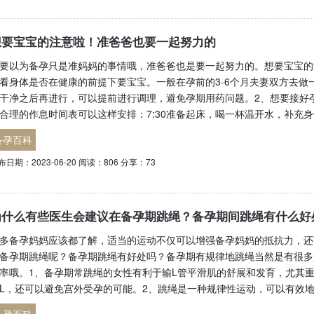
想要宝宝的注意啦！准爸爸也要一起努力的
要以为备孕只是准妈妈的事情哦，准爸爸也是要一起努力的。想要宝宝的
看身体是否在健康的前提下要宝宝。一般在孕前的3-6个月夫妻双方去做
干净之后再进行，可以提前进行调理，避免孕期用药问题。2、想要接好
合理的作息时间表可以这样安排：7:30准备起床，喝一杯温开水，补充
备孕百科
布日期：2023-06-20 阅读：806 分享：73
为什么有些医生会建议在备孕期跳绳？备孕期间跳绳有什么好
多备孕妈妈应该都了解，适当的运动不仅可以增强备孕妈妈的抵抗力，还
备孕期跳绳呢？备孕期跳绳有好处吗？备孕期有规律地跳绳当然是有很多
率哦。1、备孕期常跳绳的女性有利于输L管平滑肌的舒展和发育，尤其
L，还可以避免宫外受孕的可能。2、跳绳是一种规律性运动，可以有效