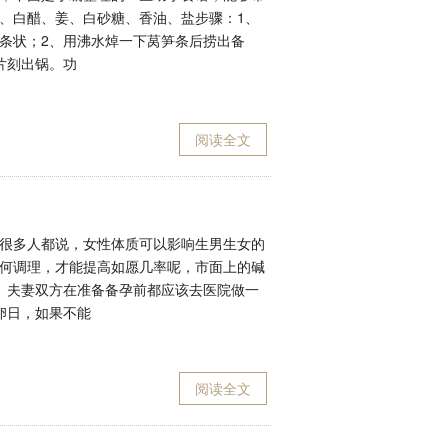
、白醋、姜、白砂糖、香油、盐步骤：1、
条状；2、用沸水焯一下莴笋条后捞出备
片刻出锅。功
阅读全文
很多人都说，女性体质可以影响生男生女的
何调理，才能提高如愿几率呢，市面上的碱
、夫妻双方在准备备孕前都应该去医院做一
卵日，如果不能
阅读全文