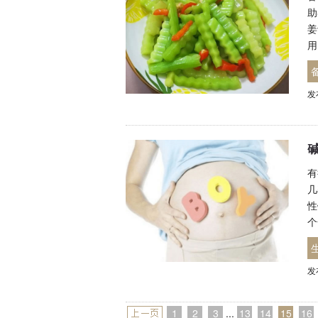
助
姜
用
发
有
几
性
个
发
1
2
3
...
13
14
15
16