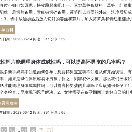
各位小姐们如愿呢，快收藏起来吧！一、素炒莴笋条材料：莴笋、红菜椒
切丝，蒜切片备用，青红椒切碎备用，莴笋削去老硬的外皮，洗净后切成
；3、锅中放油加热后放入切好的姜丝和蒜片，加入莴笋条和青红椒翻炒
备孕百科
布日期：2023-06-14 阅读：811 分享：52
碱性钙片能调理身体成碱性吗，可以提高怀男孩的几率吗？
很多新手妈妈不知道如何备孕，想要怀男宝宝确不知道从何开始调理。有
率，如果是碱性体质容易怀男孩，反之，则容易怀女孩。那么我们应该如
钙片能调理身体成碱性吗，可以提高怀男孩的几率吗？应该如何备孕？1
全身检查，早发现问题早解决。2、女性需要在备孕期间计算好自己的排
生男宝攻略
布日期：2023-06-12 阅读：891 分享：65
17
18
...
51
52