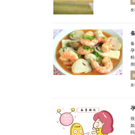
发
备
孕
粉
倒
发
很
如
吗