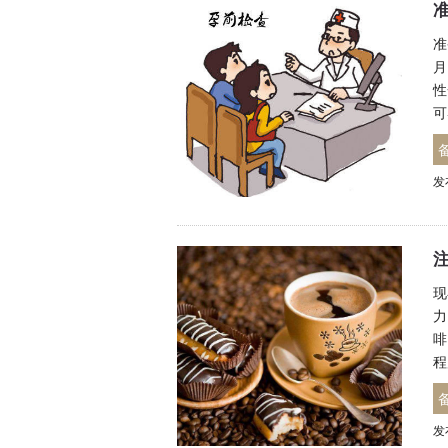
准
月
性
可
发
现
力
啡
程
发