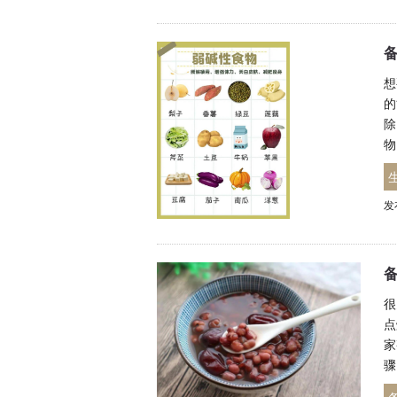
想
的
除
物
发
很
点
家
骤