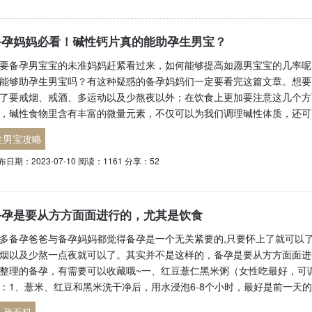
备孕妈妈必看！碱性钙片真的能助孕生男宝？
要备孕男宝宝的未准妈妈赶紧看过来，如何能够提高如愿男宝宝的几率呢
能够助孕生男宝吗？有这种疑惑的备孕妈妈们一定要看完这篇文章。想要
了要戒烟、戒酒、多运动以及少熬夜以外；在饮食上更加要注意这几个方
，碱性食物里含有丰富的微量元素，不仅可以为我们调理碱性体质，还可
生男宝攻略
布日期：2023-07-10 阅读：1161 分享：52
备孕是要从方方面面进行的，尤其是饮食
多备孕爸爸与备孕妈妈都觉得备孕是一个无关紧要的,只要怀上了就可以
烟以及少熬一点夜就可以了。其实并不是这样的，备孕是要从方方面面进
整理的备孕，有需要可以收藏哦~一、红豆薏仁黑米粥（女性吃最好，可
：1、薏米、红豆和黑米洗干净后，用水浸泡6-8个小时，最好是前一天