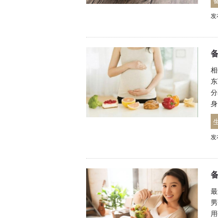
发
相
东
分
身
发
最
男
用