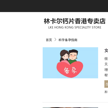
首页
科学备孕指南
很
天
增
帮
发