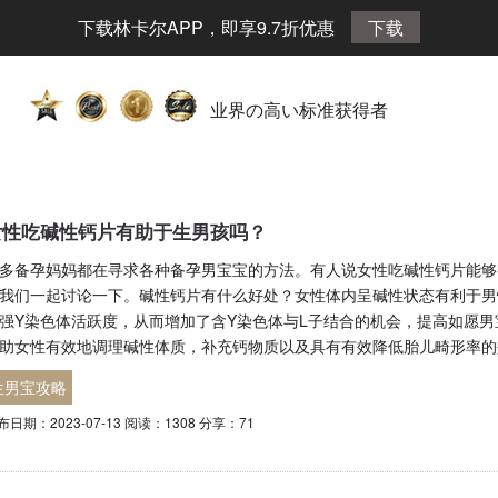
下载林卡尔APP，即享9.7折优惠
下载
业界の高い标准获得者
女性吃碱性钙片有助于生男孩吗？
多备孕妈妈都在寻求各种备孕男宝宝的方法。有人说女性吃碱性钙片能够
我们一起讨论一下。碱性钙片有什么好处？女性体内呈碱性状态有利于男
强Y染色体活跃度，从而增加了含Y染色体与L子结合的机会，提高如愿
助女性有效地调理碱性体质，补充钙物质以及具有有效降低胎儿畸形率的
生男宝攻略
布日期：2023-07-13 阅读：1308 分享：71