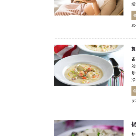
檬
发
备
始
步
净
发
想