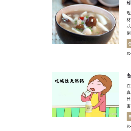
现
材
花
倒
发
在
真
然
害
发