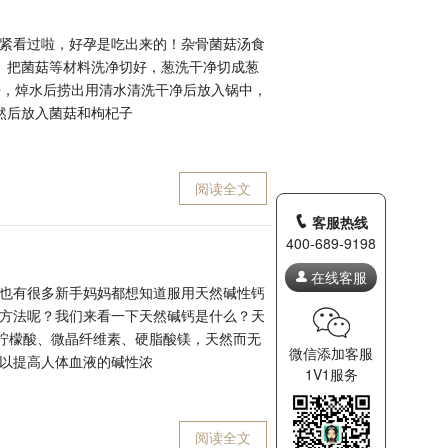
紧看过啦，好孕是吃出来的！杂骨菌菇汤食
、把菌菇等材料洗净切好，葱洗干净切成葱
净，焯水后捞出用清水清洗干净后放入锅中，
然后放入菌菇和枸杞子
阅读全文
客服热线
400-689-9198
在线客服
也有很多新手妈妈都想知道服用天然碱性钙
方法呢？我们来看一下天然碱钙是什么？天
柠檬酸、微晶纤维素、硬脂酸镁，天然而无
微信添加客服
以提高人体血液的碱性浓
1V1服务
阅读全文