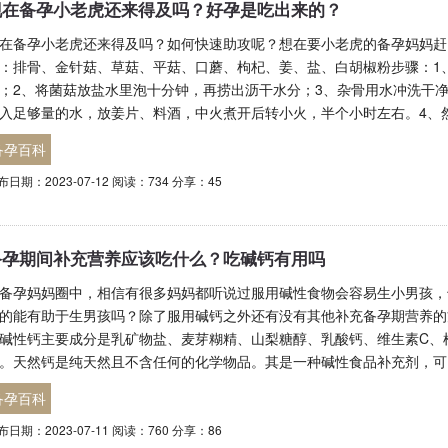
现在备孕小老虎还来得及吗？好孕是吃出来的？
在备孕小老虎还来得及吗？如何快速助攻呢？想在要小老虎的备孕妈妈赶
：排骨、金针菇、草菇、平菇、口蘑、枸杞、姜、盐、白胡椒粉步骤：1
；2、将菌菇放盐水里泡十分钟，再捞出沥干水分；3、杂骨用水冲洗干
入足够量的水，放姜片、料酒，中火煮开后转小火，半个小时左右。4、
备孕百科
布日期：2023-07-12 阅读：734 分享：45
备孕期间补充营养应该吃什么？吃碱钙有用吗
备孕妈妈圈中，相信有很多妈妈都听说过服用碱性食物会容易生小男孩，
的能有助于生男孩吗？除了服用碱钙之外还有没有其他补充备孕期营养的
碱性钙主要成分是乳矿物盐、麦芽糊精、山梨糖醇、乳酸钙、维生素C、
。天然钙是纯天然且不含任何的化学物品。其是一种碱性食品补充剂，可
备孕百科
布日期：2023-07-11 阅读：760 分享：86