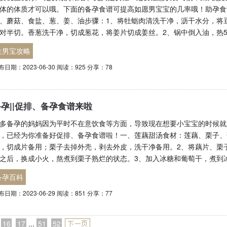
体的体质才可以哦。下面的备孕食谱可提高如愿男宝宝的几率哦！助孕食
、蘑菇、食盐、葱、姜、油步骤：1、将牡蛎肉清洗干净，沥干水分，将
对半切。香葱洗干净，切成葱花，将姜片切成姜丝。2、锅中倒入油，热
生男宝攻略
布日期：2023-06-30 阅读：925 分享：78
备孕||促排、备孕食谱来啦
多备孕的妈妈因为平时不在意饮食等方面，导致现在想要小宝宝的时候就
，已经为你准备好促排、备孕食谱啦！一、莲藕甜汤食材：莲藕、栗子、
，切成片备用；栗子去掉外壳，剥去外皮，洗干净备用。2、将藕片、栗
之后，换成小火，熬煮到栗子熟烂的状态。3、加入冰糖和葡萄干，煮到
备孕百科
布日期：2023-06-29 阅读：851 分享：77
16
17
...
51
52