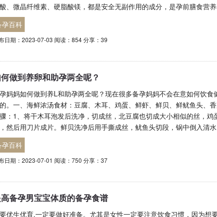
酸、微晶纤维素、硬脂酸镁，都是安全无副作用的成分，是孕前膳食营养
备孕百科
布日期：2023-07-03 阅读：854 分享：39
如何做到养卵和助孕两全呢？
孕妈妈如何做到养L和助孕两全呢？现在很多备孕妈妈不会在意如何饮食
的。一、海鲜浓汤食材：豆腐、木耳、鸡蛋、鲜虾、鲜贝、鲜鱿鱼头、香
骤：1、将干木耳泡发后洗净，切成丝，北豆腐也切成大小相似的丝，鸡
，然后用刀片成片。鲜贝洗净后用手撕成丝，鱿鱼头切段，锅中倒入清水
备孕百科
布日期：2023-07-01 阅读：750 分享：37
提高备孕男宝宝体质的备孕食谱
要优生优育,一定要做好准备。尤其是女性一定要注意饮食习惯，因为想