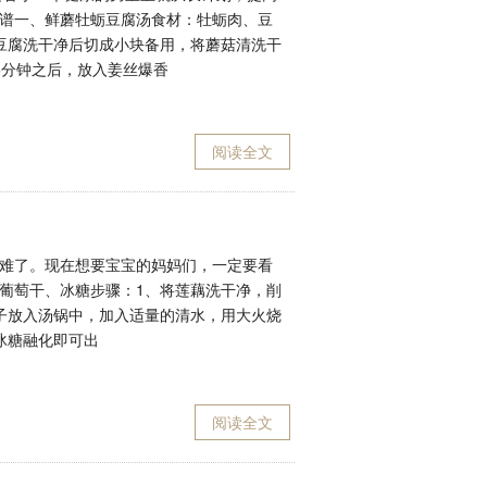
谱一、鲜蘑牡蛎豆腐汤食材：牡蛎肉、豆
豆腐洗干净后切成小块备用，将蘑菇清洗干
5分钟之后，放入姜丝爆香
阅读全文
难了。现在想要宝宝的妈妈们，一定要看
葡萄干、冰糖步骤：1、将莲藕洗干净，削
子放入汤锅中，加入适量的清水，用大火烧
冰糖融化即可出
阅读全文