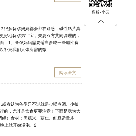
客服-小云
？很多备孕妈妈都会都在疑惑，碱性钙片真
更好地备孕男宝宝，夫妻双方共同调理的，
面：1、备孕妈妈需要适当多吃一些碱性食
以补充我们人体所需的微
阅读全文
了,或者认为备孕只不过就是少喝点酒、少抽
行的，尤其是饮食更要注意！下面是我为大
调经）食材：黑糯米、薏仁、红豆适量步
的晚上就开始浸泡。2