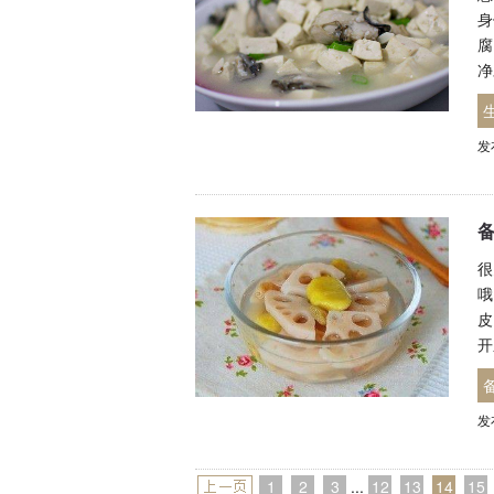
身
腐
净
发
很
哦
皮
开
发
1
2
3
...
12
13
14
15