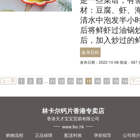
材：豆腐、虾、
清水中泡发半小
后将鲜虾过油锅
后，加入炒过的
备孕百科
发布日期：2022-10-08 阅读：567
1
2
3
...
11
12
13
14
15
16
17
18
19
一页
一页
林卡尔钙片香港专卖店
香港天才宝宝贸易有限公司
www.lke.hk
购物流程
正品保障
配送时效
孕前指导
公司简