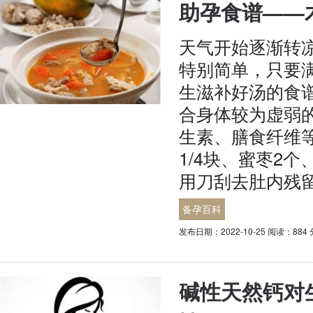
助孕食谱——
天气开始逐渐转
特别简单，只要
生滋补好汤的食
合身体较为虚弱
生素、膳食纤维
1/4块、蜜枣2
用刀刮去肚内残
备孕百科
发布日期：2022-10-25 阅读：884
碱性天然钙对