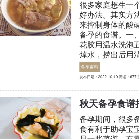
很多家庭想生一个
好办法。其实方
来控制身体的酸
备孕的食谱。一
花胶用温水洗泡
焯水，捞出后用
备孕百科
发布日期：2022-10-10 阅读：677
秋天备孕食谱
备孕期间，很多
食有利于助孕宝
是一些菜谱，有