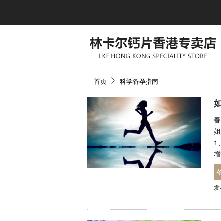
首页
科学备孕指南
春
姐
1
增
发