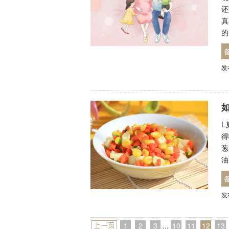
还
真
的
发
L
得
葱
油
发
1
2
3
...
10
11
12
13