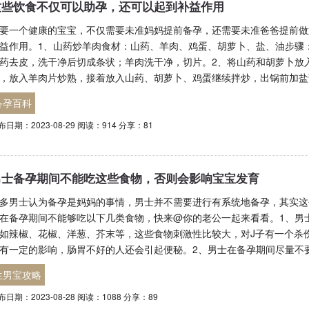
这些饮食不仅可以助孕，还可以起到补益作用
要一个健康的宝宝，不仅需要未准妈妈提前备孕，还需要未准爸爸提前做
益作用。1、山药炒羊肉食材：山药、羊肉、鸡蛋、胡萝卜、盐、油步骤
药去皮，洗干净后切成条状；羊肉洗干净，切片。2、将山药和胡萝卜放
，放入羊肉片炒熟，接着放入山药、胡萝卜、鸡蛋继续拌炒，出锅前加盐
备孕百科
布日期：2023-08-29 阅读：914 分享：81
男士备孕期间不能吃这些食物，否则会影响宝宝发育
多男士认为备孕是妈妈的事情，男士并不需要进行有系统地备孕，其实这
在备孕期间不能够吃以下几类食物，快来@你的老公一起来看看。1、男
如辣椒、花椒、洋葱、芥末等，这些食物刺激性比较大，对J子有一个杀伤
有一定的影响，肠胃不好的人还会引起便秘。2、男士在备孕期间尽量不
生男宝攻略
布日期：2023-08-28 阅读：1088 分享：89