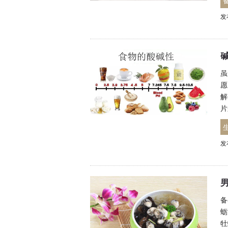
发
虽
愿
解
片
发
备
蛎
牡