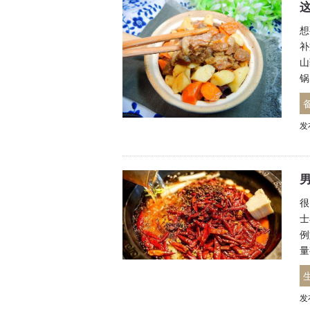
想
补
山
锅
发
很
士
例
量
发