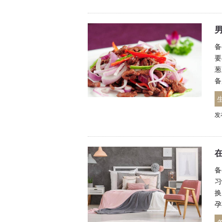
备
要
葱
备
发
备
习
换
孕