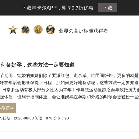
下载林卡尔APP，即享9.7折优惠
下载
业界の高い标准获得者
如何备好孕，这些方法一定要知道
节期间，结婚的姐妹们除了要派红包、走亲戚、吃团圆饭外，更多的就是
妹在年后会把备孕提上日程，那如何更好地备孕呢，这些方法一定要知道
、日常多运动有极大部分女性因为常年工作导致运动量缺乏而导致抵抗力
强体质，也利于控制体重，会让准妈妈在孕期和分娩的时候会更轻松一些
备孕百科
布日期：2023-08-30 阅读：878 分享：93