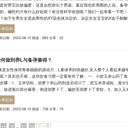
是对男宝比较偏爱，还是会想拼出个男孩。最近我也听周围的人说，备孕
的，碱性钙片有什么好处呢？有没有科学依据呢？我们一起来看一下吧！
？由于生男生女是由男性的XY染色体决定的，决定生女宝宝的X金子耐
备孕百科
布日期：2023-08-15 阅读：883 分享：52
如何做到养L与备孕兼得？
巢是女性保持青春靓丽的源动力，L巢保养的得越好,女人整个人看起来越
呢？其实也不难，这些饮食习惯一定要有所了解。一、小炒玉米山药丁食
步骤：1、玉米切粒，胡萝卜和山药削皮后切小丁，把玉米弄成粒，葱分
，放进葱白部分爆香，倒进胡萝卜丁，煸炒至胡萝卜丁变软。3、加入玉
备孕百科
布日期：2023-08-10 阅读：738 分享：75
14
15
...
51
52