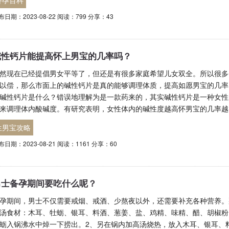
备孕百科
布日期：2023-08-22 阅读：799 分享：43
碱性钙片能提高怀上男宝的几率吗？
然现在已经提倡男女平等了，但还是有很多家庭希望儿女双全。所以很多
以偿，那么市面上的碱性钙片是真的能够调理体质，提高如愿男宝的几率
碱性钙片是什么？错误地理解为是一款药来的，其实碱性钙片是一种女性
来调理体内酸碱度。有研究表明，女性体内的碱性度越高怀男宝的几率越
生男宝攻略
布日期：2023-08-21 阅读：1161 分享：60
男士备孕期间要吃什么呢？
孕期间，男士不仅需要戒烟、戒酒、少熬夜以外，还需要补充各种营养。
汤食材：木耳、牡蛎、银耳、料酒、葱姜、盐、鸡精、味精、醋、胡椒粉
蛎入锅沸水中焯一下捞出。2、另在锅内加高汤烧热，放入木耳、银耳、