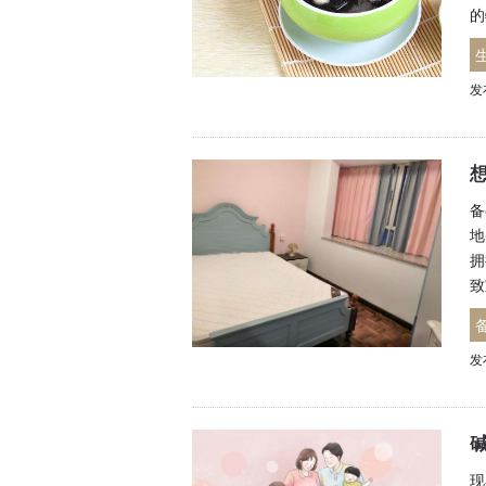
的
发
备
地
拥
致
发
现